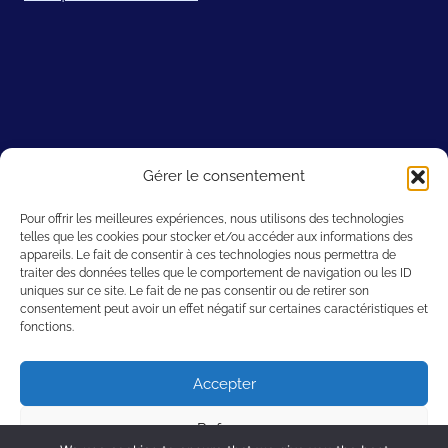
Sites amis
Gérer le consentement
Filmic Light – Snow White Archive
Pour offrir les meilleures expériences, nous utilisons des technologies
telles que les cookies pour stocker et/ou accéder aux informations des
A. Film L.A.
appareils. Le fait de consentir à ces technologies nous permettra de
Willdubguru
traiter des données telles que le comportement de navigation ou les ID
uniques sur ce site. Le fait de ne pas consentir ou de retirer son
Les Grands Classiques
consentement peut avoir un effet négatif sur certaines caractéristiques et
2719 Hyperion
fonctions.
Cartoon Research
Accepter
Refuser