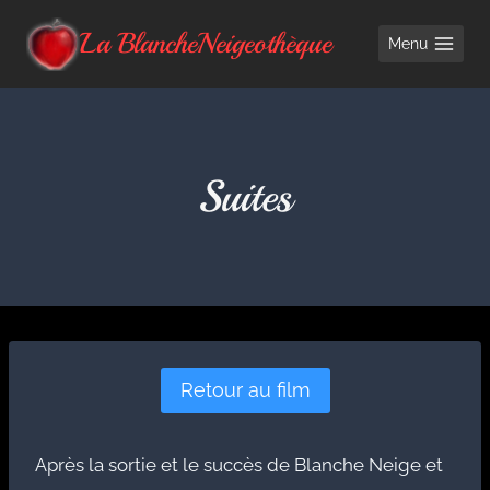
Aller
La BlancheNeigeothèque
Menu
au
contenu
Suites
Retour au film
Après la sortie et le succès de Blanche Neige et