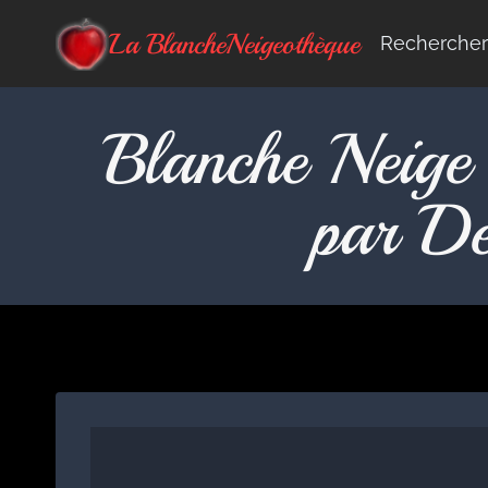
Aller
La BlancheNeigeothèque
Rechercher
au
contenu
Blanche Neige 
par D