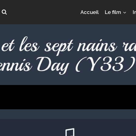
Accueil
Le film
I
et les sept nains ra
ennis Day (Y33