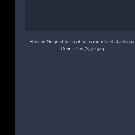
Blanche Neige et les sept nains raconté et chanté pa
Dennis Day (Y33) 1949