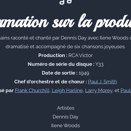
rmation sur la produ
nains raconté et chanté par Dennis Day avec Ilene Woods 
dramatisé et accompagné de six chansons joyeuses.
Production :
RCA Victor
Numéro de série du disque :
Y33
Date de sortie :
1949
Chef d'orchestre et de chœur :
Paul J. Smith
é par
Frank Churchill
,
Leigh Harline
,
Larry Morey
, et
Paul
Artistes
Dennis Day
Ilene Woods