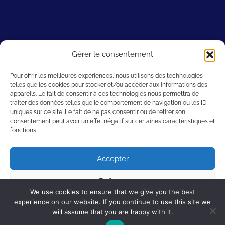
Sites amis
Gérer le consentement
Filmic Light – Snow White Archive
Pour offrir les meilleures expériences, nous utilisons des technologies
telles que les cookies pour stocker et/ou accéder aux informations des
A. Film L.A.
appareils. Le fait de consentir à ces technologies nous permettra de
Willdubguru
traiter des données telles que le comportement de navigation ou les ID
uniques sur ce site. Le fait de ne pas consentir ou de retirer son
Les Grands Classiques
consentement peut avoir un effet négatif sur certaines caractéristiques et
2719 Hyperion
fonctions.
Cartoon Research
Accepter
Refuser
We use cookies to ensure that we give you the best
© 2026 Snow White Museum
experience on our website. If you continue to use this site we
Modifier
will assume that you are happy with it.