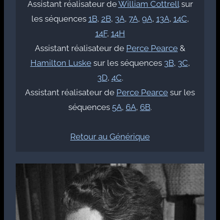
Assistant réalisateur de
William Cottrell
sur
les séquences
1B
,
2B
,
3A
,
7A
,
9A
,
13A
,
14C
,
14F
,
14H
Assistant réalisateur de
Perce Pearce
&
Hamilton Luske
sur les séquences
3B
,
3C
,
3D
,
4C
.
Assistant réalisateur de
Perce Pearce
sur les
séquences
5A
,
6A
,
6B
.
Retour au Générique