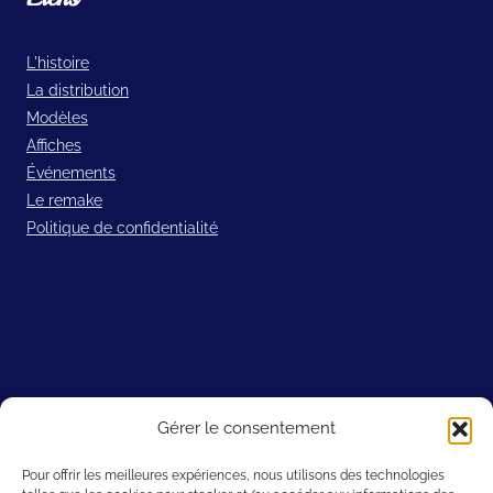
L'histoire
La distribution
Modèles
Affiches
Événements
Le remake
Politique de confidentialité
Sites amis
Gérer le consentement
Filmic Light – Snow White Archive
Pour offrir les meilleures expériences, nous utilisons des technologies