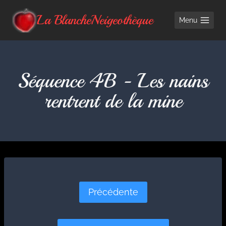
Aller
La BlancheNeigeothèque
Menu
au
contenu
Séquence 4B - Les nains
rentrent de la mine
Précédente