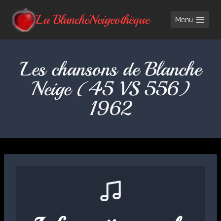
Aller
La BlancheNeigeothèque
Menu
au
contenu
Les chansons de Blanche
Neige (45 VS 556)
1962