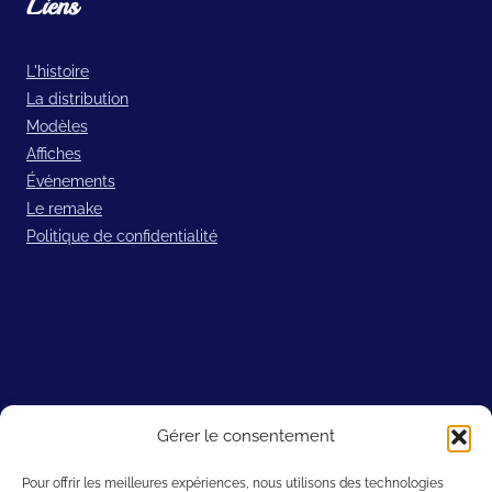
Liens
L'histoire
La distribution
Modèles
Affiches
Événements
Le remake
Politique de confidentialité
Sites amis
Gérer le consentement
Filmic Light – Snow White Archive
Pour offrir les meilleures expériences, nous utilisons des technologies