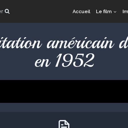
er
Accueil
Le film
I
tation américain 
en 1952