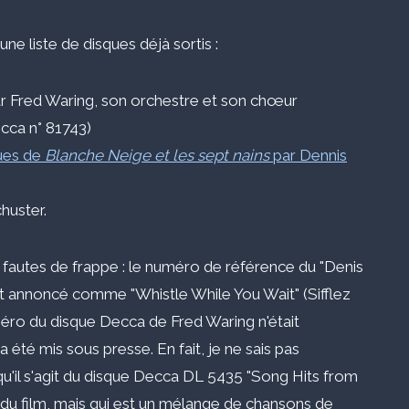
une liste de disques déjà sortis :
r Fred Waring, son orchestre et son chœur
cca n° 81743)
ques de
Blanche Neige et les sept nains
par Dennis
huster.
fautes de frappe : le numéro de référence du "Denis
est annoncé comme "Whistle While You Wait" (Sifflez
numéro du disque Decca de Fred Waring n'était
té mis sous presse. En fait, je ne sais pas
qu'il s'agit du disque Decca DL 5435 "Song Hits from
 du film, mais qui est un mélange de chansons de